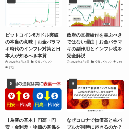
ビットコイン6万ドル突破
政府の直接給付を喜ぶべき
の本当の意味｜お金バラマ
ではない理由｜お金バラマ
キ時代のインフレ対策と日
キの副作用とインフレ税を
本人が知るべき本質
完全解説
2021年3月14日
投資ノウハウ
2021年3月9日
投資ノウハウ
256
272
【為替の基本】円高・円
なぜコロナで物価高と株バ
安・金利差・物価の関係を
ブルが同時に起きるのか？