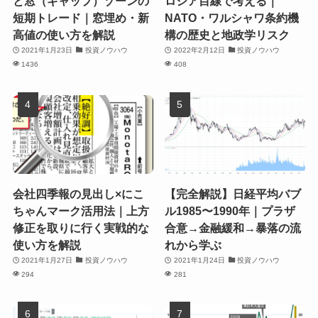
と窓（ギャップ）ゾーンの
ロシア目線で考える｜
短期トレード｜窓埋め・新
NATO・ワルシャワ条約機
高値の使い方を解説
構の歴史と地政学リスク
2021年1月23日
投資ノウハウ
2022年2月12日
投資ノウハウ
1436
408
会社四季報の見出し×にこ
【完全解説】日経平均バブ
ちゃんマーク活用法｜上方
ル1985〜1990年｜プラザ
修正を取りに行く実戦的な
合意→金融緩和→暴落の流
使い方を解説
れから学ぶ
2021年1月27日
投資ノウハウ
2021年1月24日
投資ノウハウ
294
281