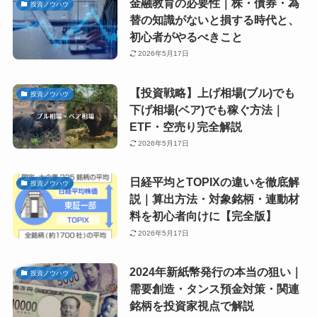
金融教育の必要性｜株・債券・為
投資ノウハウ
替の知識がないと損する時代と、
初心者がやるべきこと
2026年5月17日
【投資戦略】上げ相場(ブル)でも
投資ノウハウ
下げ相場(ベア)でも稼ぐ方法｜
ETF・空売り完全解説
2026年5月17日
日経平均とTOPIXの違いを徹底解
投資ノウハウ
説｜算出方法・対象銘柄・連動材
料を初心者向けに【完全版】
2026年5月17日
2024年新紙幣発行の本当の狙い｜
投資ノウハウ
需要創造・タンス預金対策・関連
銘柄を投資家視点で解説