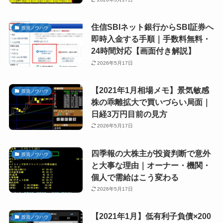
住信SBIネット銀行からSBI証券へ
投資ノウハウ
即時入金する手順｜手数料無料・
24時間対応【画面付き解説】
2026年5月17日
【2021年1月相場メモ】景気敏感
投資ノウハウ
株の乖離拡大で買いづらい局面｜
日経3万円目前の見方
2026年5月17日
四季報の大株主が投資判断で意外
投資ノウハウ
と大事な理由｜オーナー・機関・
個人で需給はこう変わる
2026年5月17日
【2021年1月】低有利子負債×200
投資ノウハウ