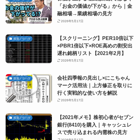
「お金の価値が下がる」から｜金
融相場→業績相場の見方
2026年5月17日
【スクリーニング】PER10倍以下
投資ノウハウ
×PBR1倍以下×ROE高めの割安出
遅れ銘柄リスト【2021年2月】
2026年5月17日
会社四季報の見出し×にこちゃん
投資ノウハウ
マーク活用法｜上方修正を取りに
行く実戦的な使い方を解説
2026年5月17日
【2021年メモ】株初心者がセブン
投資ノウハウ
銀行(8410)を購入｜キャッシュレ
スで売り込まれる内需株の見方
2026年5月17日