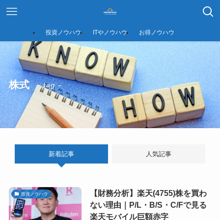
投資ノウハウ
ITやノウハウ
お得ノウハウ
株式
– tag –
新着記事
人気記事
【財務分析】楽天(4755)株を買わ
投資ノウハウ
ない理由｜P/L・B/S・C/Fで見る
楽天モバイル巨額赤字