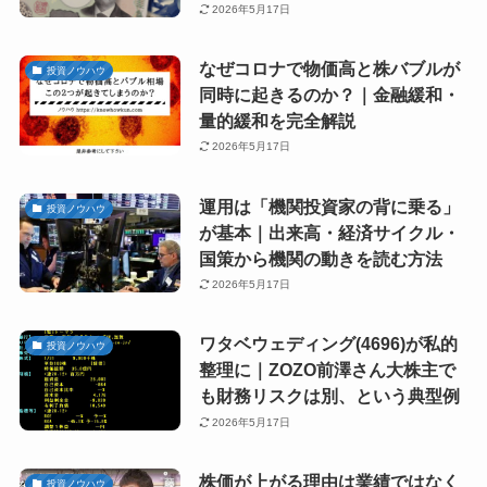
2026年5月17日
なぜコロナで物価高と株バブルが
投資ノウハウ
同時に起きるのか？｜金融緩和・
量的緩和を完全解説
2026年5月17日
運用は「機関投資家の背に乗る」
投資ノウハウ
が基本｜出来高・経済サイクル・
国策から機関の動きを読む方法
2026年5月17日
ワタベウェディング(4696)が私的
投資ノウハウ
整理に｜ZOZO前澤さん大株主で
も財務リスクは別、という典型例
2026年5月17日
株価が上がる理由は業績ではなく
投資ノウハウ