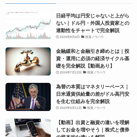
日経平均は円安じゃないと上がら
ない｜ドル円・外国人投資家との
連動性をチャートで完全解説
2024年8月4日
投資ノウハウ
金融緩和と金融引き締めとは｜投
資・運用に必須の経済サイクル基
礎を完全解説【動画あり】
2024年7月12日
投資ノウハウ
為替の本質はマネタリーベース｜
日米通貨供給量の差がドル高円安
を生む仕組みを完全解説
2024年6月11日
投資ノウハウ
【動画】出資と融資の違いを理解
してお金を増やそう｜株式と債券
の根本的な違いを解説