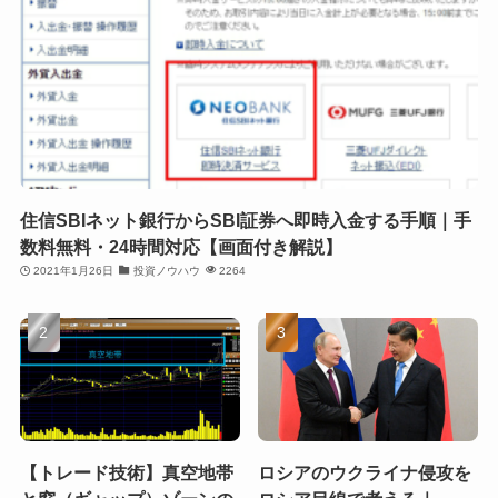
住信SBIネット銀行からSBI証券へ即時入金する手順｜手
数料無料・24時間対応【画面付き解説】
2021年1月26日
投資ノウハウ
2264
【トレード技術】真空地帯
ロシアのウクライナ侵攻を