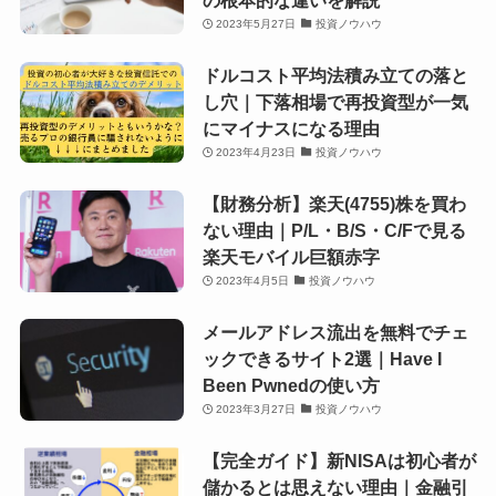
2023年5月27日
投資ノウハウ
ドルコスト平均法積み立ての落と
し穴｜下落相場で再投資型が一気
にマイナスになる理由
2023年4月23日
投資ノウハウ
【財務分析】楽天(4755)株を買わ
ない理由｜P/L・B/S・C/Fで見る
楽天モバイル巨額赤字
2023年4月5日
投資ノウハウ
メールアドレス流出を無料でチェ
ックできるサイト2選｜Have I
Been Pwnedの使い方
2023年3月27日
投資ノウハウ
【完全ガイド】新NISAは初心者が
儲かるとは思えない理由｜金融引