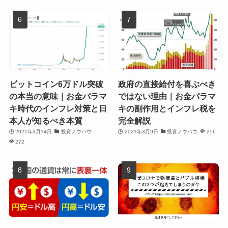
ビットコイン6万ドル突破
政府の直接給付を喜ぶべき
の本当の意味｜お金バラマ
ではない理由｜お金バラマ
キ時代のインフレ対策と日
キの副作用とインフレ税を
本人が知るべき本質
完全解説
2021年3月14日
投資ノウハウ
2021年3月9日
投資ノウハウ
256
272