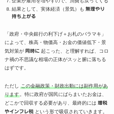
企業が雇用を増やすので、消費も戻ってくる
結果として、実体経済（景気）も
無理やり
持ち上がる
「政府・中央銀行の利下げ＋お札のバラマキ」
によって、株高・物価高・お金の価値低下・景
気対策が
同時に
起こった、と理解すれば、コロ
ナ禍の不思議な相場の正体がスッと腑に落ちる
はずです。
ただし
この金融政策・財政出動には副作用があ
ります
。特に政府が国民にばらまいたお金は、
どこかで回収する必要があり、最終的には
増税
やインフレ税
という形で吸収されていきます。