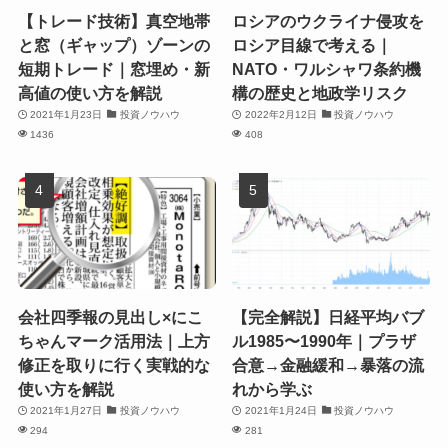
【トレード技術】真空地帯
ロシアのウクライナ侵攻を
と窓（ギャップ）ゾーンの
ロシア目線で考える｜
短期トレード｜窓埋め・新
NATO・ワルシャワ条約機
高値の使い方を解説
構の歴史と地政学リスク
2021年1月23日
投資ノウハウ
2022年2月12日
投資ノウハウ
1436
408
会社四季報の見出し×にこ
【完全解説】日経平均バブ
ちゃんマーク活用法｜上方
ル1985〜1990年｜プラザ
修正を取りに行く実戦的な
合意→金融緩和→暴落の流
使い方を解説
れから学ぶ
2021年1月27日
投資ノウハウ
2021年1月24日
投資ノウハウ
294
281