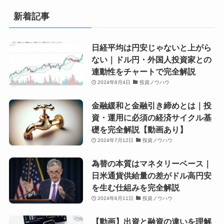
新着記事
日経平均は円安じゃないと上がら
ない｜ドル円・外国人投資家との
連動性をチャートで完全解説
2024年8月4日
投資ノウハウ
金融緩和と金融引き締めとは｜投
資・運用に必須の経済サイクル基
礎を完全解説【動画あり】
2024年7月12日
投資ノウハウ
為替の本質はマネタリーベース｜
日米通貨供給量の差がドル高円安
を生む仕組みを完全解説
2024年6月11日
投資ノウハウ
【動画】出資と融資の違いを理解