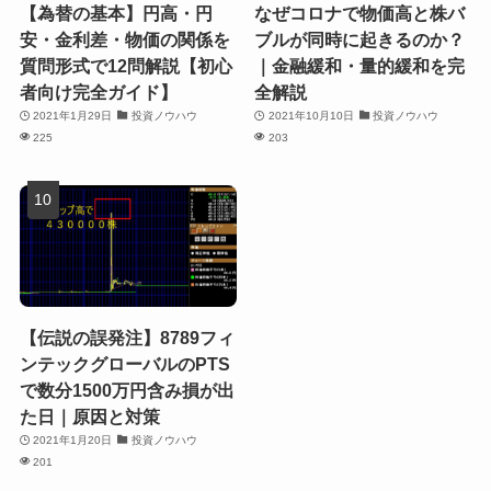
【為替の基本】円高・円
なぜコロナで物価高と株バ
安・金利差・物価の関係を
ブルが同時に起きるのか？
質問形式で12問解説【初心
｜金融緩和・量的緩和を完
者向け完全ガイド】
全解説
2021年1月29日
投資ノウハウ
2021年10月10日
投資ノウハウ
225
203
【伝説の誤発注】8789フィ
ンテックグローバルのPTS
で数分1500万円含み損が出
た日｜原因と対策
2021年1月20日
投資ノウハウ
201