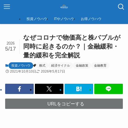
投資ノウハウ
ITやノウハウ
お得ノウハウ
なぜコロナで物価高と株バブルが
2026
同時に起きるのか？｜金融緩和・
5/17
量的緩和を完全解説
投資ノウハウ
株式
経済サイクル
金融政策
金融教育
2021年10月10日
2026年5月17日
URLをコピーする