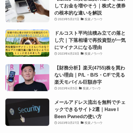
してお金を増やそう｜株式と債券
の根本的な違いを解説
2023年5月27日
投資ノウハウ
ドルコスト平均法積み立ての落と
し穴｜下落相場で再投資型が一気
にマイナスになる理由
2023年4月23日
投資ノウハウ
【財務分析】楽天(4755)株を買わ
ない理由｜P/L・B/S・C/Fで見る
楽天モバイル巨額赤字
2023年4月5日
投資ノウハウ
メールアドレス流出を無料でチェ
ックできるサイト2選｜Have I
Been Pwnedの使い方
2023年3月27日
投資ノウハウ