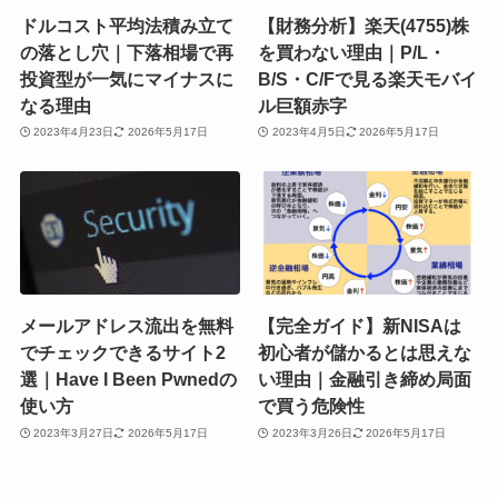
ドルコスト平均法積み立て
【財務分析】楽天(4755)株
の落とし穴｜下落相場で再
を買わない理由｜P/L・
投資型が一気にマイナスに
B/S・C/Fで見る楽天モバイ
なる理由
ル巨額赤字
2023年4月23日
2026年5月17日
2023年4月5日
2026年5月17日
メールアドレス流出を無料
【完全ガイド】新NISAは
でチェックできるサイト2
初心者が儲かるとは思えな
選｜Have I Been Pwnedの
い理由｜金融引き締め局面
使い方
で買う危険性
2023年3月27日
2026年5月17日
2023年3月26日
2026年5月17日