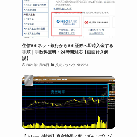
住信SBIネット銀行からSBI証券へ即時入金する
手順｜手数料無料・24時間対応【画面付き解
説】
2021年1月26日
投資ノウハウ
2264
【トレード技術】真空地帯と窓（ギャップ）ゾ