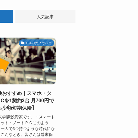
人気記事
IT/PCのノウハウ
険おすすめ｜スマホ・タ
Cを1契約3台 月700円で
ら少額短期保険】
の剣豪投資家です。・スマート
レット・ノートＰＣこのよう
一人で3つ持つような時代にな
。こんなとき、皆さんは端末保