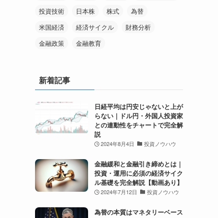
投資技術
日本株
株式
為替
米国経済
経済サイクル
財務分析
金融政策
金融教育
新着記事
日経平均は円安じゃないと上が
らない｜ドル円・外国人投資家
との連動性をチャートで完全解
説
2024年8月4日
投資ノウハウ
金融緩和と金融引き締めとは｜
投資・運用に必須の経済サイク
ル基礎を完全解説【動画あり】
2024年7月12日
投資ノウハウ
為替の本質はマネタリーベース