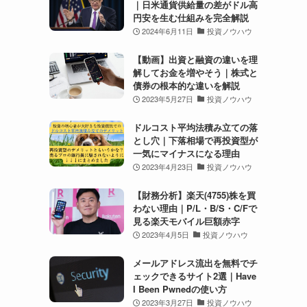
｜日米通貨供給量の差がドル高
円安を生む仕組みを完全解説
2024年6月11日
投資ノウハウ
【動画】出資と融資の違いを理
解してお金を増やそう｜株式と
債券の根本的な違いを解説
2023年5月27日
投資ノウハウ
ドルコスト平均法積み立ての落
とし穴｜下落相場で再投資型が
一気にマイナスになる理由
2023年4月23日
投資ノウハウ
【財務分析】楽天(4755)株を買
わない理由｜P/L・B/S・C/Fで
見る楽天モバイル巨額赤字
2023年4月5日
投資ノウハウ
メールアドレス流出を無料でチ
ェックできるサイト2選｜Have
I Been Pwnedの使い方
2023年3月27日
投資ノウハウ