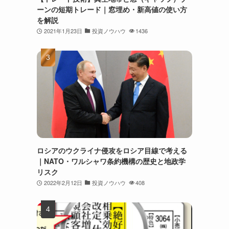
ーンの短期トレード｜窓埋め・新高値の使い方
を解説
2021年1月23日
投資ノウハウ
1436
ロシアのウクライナ侵攻をロシア目線で考える
｜NATO・ワルシャワ条約機構の歴史と地政学
リスク
2022年2月12日
投資ノウハウ
408