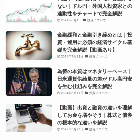
ない｜ドル円・外国人投資家との
連動性をチャートで完全解説
2024年8月4日
投資ノウハウ
金融緩和と金融引き締めとは｜投
資・運用に必須の経済サイクル基
礎を完全解説【動画あり】
2024年7月12日
投資ノウハウ
為替の本質はマネタリーベース｜
日米通貨供給量の差がドル高円安
を生む仕組みを完全解説
2024年6月11日
投資ノウハウ
【動画】出資と融資の違いを理解
してお金を増やそう｜株式と債券
の根本的な違いを解説
2023年5月27日
投資ノウハウ