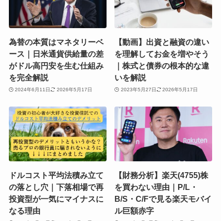
為替の本質はマネタリーベ
【動画】出資と融資の違い
ース｜日米通貨供給量の差
を理解してお金を増やそう
がドル高円安を生む仕組み
｜株式と債券の根本的な違
を完全解説
いを解説
2024年6月11日
2026年5月17日
2023年5月27日
2026年5月17日
ドルコスト平均法積み立て
【財務分析】楽天(4755)株
の落とし穴｜下落相場で再
を買わない理由｜P/L・
投資型が一気にマイナスに
B/S・C/Fで見る楽天モバイ
なる理由
ル巨額赤字