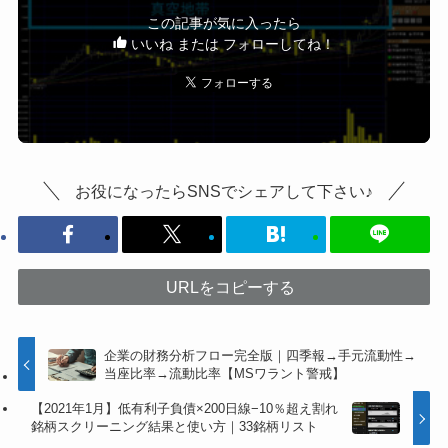
この記事が気に入ったら
いいね または フォローしてね！
お役になったらSNSでシェアして下さい♪
URLをコピーする
企業の財務分析フロー完全版｜四季報→手元流動性→
当座比率→流動比率【MSワラント警戒】
【2021年1月】低有利子負債×200日線−10％超え割れ
銘柄スクリーニング結果と使い方｜33銘柄リスト