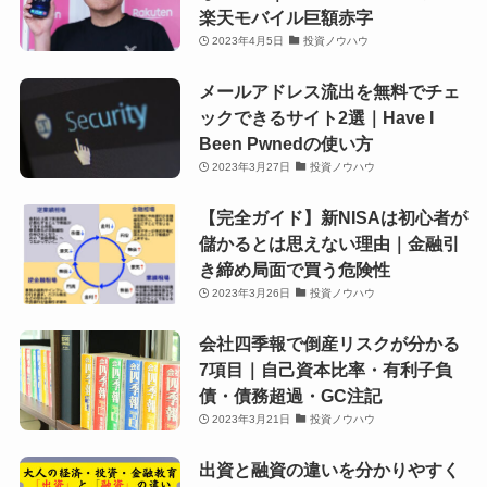
楽天モバイル巨額赤字
2023年4月5日
投資ノウハウ
メールアドレス流出を無料でチェ
ックできるサイト2選｜Have I
Been Pwnedの使い方
2023年3月27日
投資ノウハウ
【完全ガイド】新NISAは初心者が
儲かるとは思えない理由｜金融引
き締め局面で買う危険性
2023年3月26日
投資ノウハウ
会社四季報で倒産リスクが分かる
7項目｜自己資本比率・有利子負
債・債務超過・GC注記
2023年3月21日
投資ノウハウ
出資と融資の違いを分かりやすく