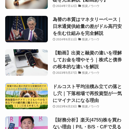
2024年7月12日
投資ノウハウ
為替の本質はマネタリーベース｜
日米通貨供給量の差がドル高円安
を生む仕組みを完全解説
2024年6月11日
投資ノウハウ
【動画】出資と融資の違いを理解
してお金を増やそう｜株式と債券
の根本的な違いを解説
2023年5月27日
投資ノウハウ
ドルコスト平均法積み立ての落と
し穴｜下落相場で再投資型が一気
にマイナスになる理由
2023年4月23日
投資ノウハウ
【財務分析】楽天(4755)株を買わ
ない理由｜P/L・B/S・C/Fで見る