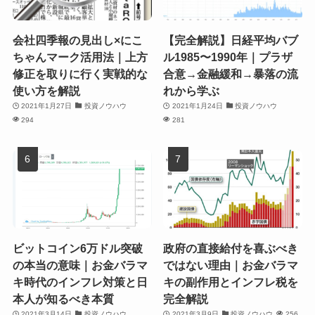
会社四季報の見出し×にこ
【完全解説】日経平均バブ
ちゃんマーク活用法｜上方
ル1985〜1990年｜プラザ
修正を取りに行く実戦的な
合意→金融緩和→暴落の流
使い方を解説
れから学ぶ
2021年1月27日
投資ノウハウ
2021年1月24日
投資ノウハウ
294
281
ビットコイン6万ドル突破
政府の直接給付を喜ぶべき
の本当の意味｜お金バラマ
ではない理由｜お金バラマ
キ時代のインフレ対策と日
キの副作用とインフレ税を
本人が知るべき本質
完全解説
2021年3月14日
投資ノウハウ
2021年3月9日
投資ノウハウ
256