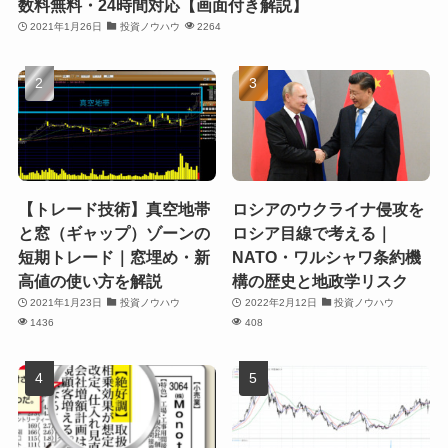
数料無料・24時間対応【画面付き解説】
2021年1月26日
投資ノウハウ
2264
【トレード技術】真空地帯
ロシアのウクライナ侵攻を
と窓（ギャップ）ゾーンの
ロシア目線で考える｜
短期トレード｜窓埋め・新
NATO・ワルシャワ条約機
高値の使い方を解説
構の歴史と地政学リスク
2021年1月23日
投資ノウハウ
2022年2月12日
投資ノウハウ
1436
408