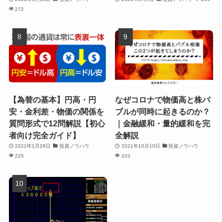
272
【為替の基本】円高・円
なぜコロナで物価高と株バ
安・金利差・物価の関係を
ブルが同時に起きるのか？
質問形式で12問解説【初心
｜金融緩和・量的緩和を完
者向け完全ガイド】
全解説
2021年1月29日
投資ノウハウ
2021年10月10日
投資ノウハウ
225
203