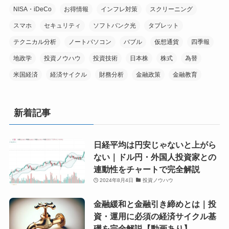
NISA・iDeCo
お得情報
インフレ対策
スクリーニング
スマホ
セキュリティ
ソフトバンク光
タブレット
テクニカル分析
ノートパソコン
バブル
仮想通貨
四季報
地政学
投資ノウハウ
投資技術
日本株
株式
為替
米国経済
経済サイクル
財務分析
金融政策
金融教育
新着記事
日経平均は円安じゃないと上がら
ない｜ドル円・外国人投資家との
連動性をチャートで完全解説
2024年8月4日
投資ノウハウ
金融緩和と金融引き締めとは｜投
資・運用に必須の経済サイクル基
礎を完全解説【動画あり】