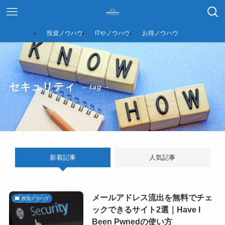
投資ノウハウ
ITやノウハウ
お得ノウハウ
セキュリティ
– tag –
新着記事
人気記事
メールアドレス流出を無料でチェ
投資ノウハウ
ックできるサイト2選｜Have I
Been Pwnedの使い方