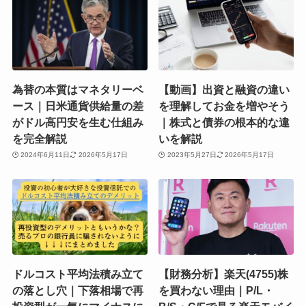
為替の本質はマネタリーベ
【動画】出資と融資の違い
ース｜日米通貨供給量の差
を理解してお金を増やそう
がドル高円安を生む仕組み
｜株式と債券の根本的な違
を完全解説
いを解説
2024年6月11日
2026年5月17日
2023年5月27日
2026年5月17日
ドルコスト平均法積み立て
【財務分析】楽天(4755)株
の落とし穴｜下落相場で再
を買わない理由｜P/L・