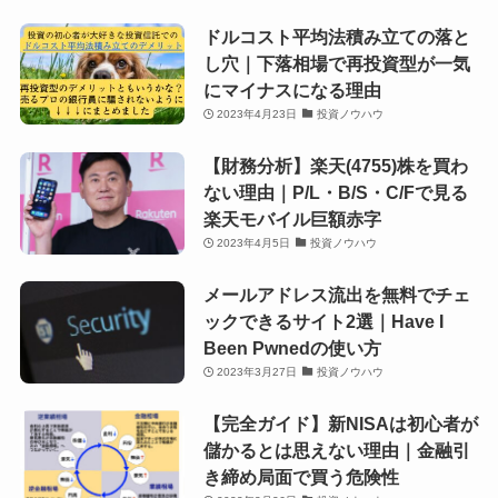
ドルコスト平均法積み立ての落と
し穴｜下落相場で再投資型が一気
にマイナスになる理由
2023年4月23日
投資ノウハウ
【財務分析】楽天(4755)株を買わ
ない理由｜P/L・B/S・C/Fで見る
楽天モバイル巨額赤字
2023年4月5日
投資ノウハウ
メールアドレス流出を無料でチェ
ックできるサイト2選｜Have I
Been Pwnedの使い方
2023年3月27日
投資ノウハウ
【完全ガイド】新NISAは初心者が
儲かるとは思えない理由｜金融引
き締め局面で買う危険性