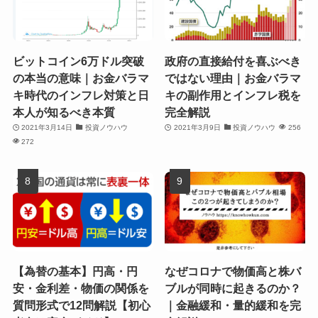
ビットコイン6万ドル突破
政府の直接給付を喜ぶべき
の本当の意味｜お金バラマ
ではない理由｜お金バラマ
キ時代のインフレ対策と日
キの副作用とインフレ税を
本人が知るべき本質
完全解説
2021年3月14日
投資ノウハウ
2021年3月9日
投資ノウハウ
256
272
【為替の基本】円高・円
なぜコロナで物価高と株バ
安・金利差・物価の関係を
ブルが同時に起きるのか？
質問形式で12問解説【初心
｜金融緩和・量的緩和を完