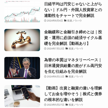
日経平均は円安じゃないと上がら
ない｜ドル円・外国人投資家との
連動性をチャートで完全解説
2024年8月4日
投資ノウハウ
金融緩和と金融引き締めとは｜投
資・運用に必須の経済サイクル基
礎を完全解説【動画あり】
2024年7月12日
投資ノウハウ
為替の本質はマネタリーベース｜
日米通貨供給量の差がドル高円安
を生む仕組みを完全解説
2024年6月11日
投資ノウハウ
【動画】出資と融資の違いを理解
してお金を増やそう｜株式と債券
の根本的な違いを解説
2023年5月27日
投資ノウハウ