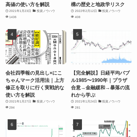
高値の使い方を解説
構の歴史と地政学リスク
2021年1月23日
投資ノウハウ
2022年2月12日
投資ノウハウ
1436
408
会社四季報の見出し×にこ
【完全解説】日経平均バブ
ちゃんマーク活用法｜上方
ル1985〜1990年｜プラザ
修正を取りに行く実戦的な
合意→金融緩和→暴落の流
使い方を解説
れから学ぶ
2021年1月27日
投資ノウハウ
2021年1月24日
投資ノウハウ
294
281