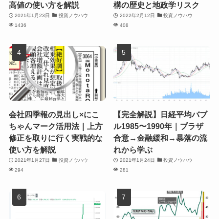
高値の使い方を解説
構の歴史と地政学リスク
2021年1月23日
投資ノウハウ
2022年2月12日
投資ノウハウ
1436
408
会社四季報の見出し×にこ
【完全解説】日経平均バブ
ちゃんマーク活用法｜上方
ル1985〜1990年｜プラザ
修正を取りに行く実戦的な
合意→金融緩和→暴落の流
使い方を解説
れから学ぶ
2021年1月27日
投資ノウハウ
2021年1月24日
投資ノウハウ
294
281