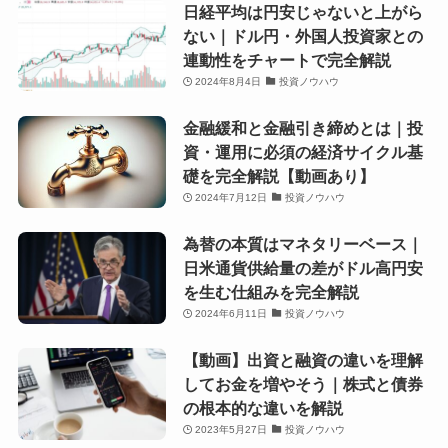
日経平均は円安じゃないと上がら
ない｜ドル円・外国人投資家との
連動性をチャートで完全解説
2024年8月4日
投資ノウハウ
金融緩和と金融引き締めとは｜投
資・運用に必須の経済サイクル基
礎を完全解説【動画あり】
2024年7月12日
投資ノウハウ
為替の本質はマネタリーベース｜
日米通貨供給量の差がドル高円安
を生む仕組みを完全解説
2024年6月11日
投資ノウハウ
【動画】出資と融資の違いを理解
してお金を増やそう｜株式と債券
の根本的な違いを解説
2023年5月27日
投資ノウハウ