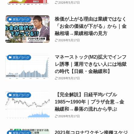
2026年5月17日
株価が上がる理由は業績ではなく
投資ノウハウ
「お金の価値が下がる」から｜金
融相場→業績相場の見方
2026年5月17日
マネーストック(M2)拡大でインフ
投資ノウハウ
レ誘導｜運用できない人には地獄
の時代【日銀・金融緩和】
2026年5月17日
【完全解説】日経平均バブル
投資ノウハウ
1985〜1990年｜プラザ合意→金
融緩和→暴落の流れから学ぶ
2026年5月17日
2021年コロナワクチン接種スケジ
投資ノウハウ