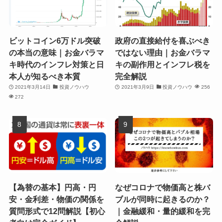
ビットコイン6万ドル突破
政府の直接給付を喜ぶべき
の本当の意味｜お金バラマ
ではない理由｜お金バラマ
キ時代のインフレ対策と日
キの副作用とインフレ税を
本人が知るべき本質
完全解説
2021年3月14日
投資ノウハウ
2021年3月9日
投資ノウハウ
256
272
【為替の基本】円高・円
なぜコロナで物価高と株バ
安・金利差・物価の関係を
ブルが同時に起きるのか？
質問形式で12問解説【初心
｜金融緩和・量的緩和を完