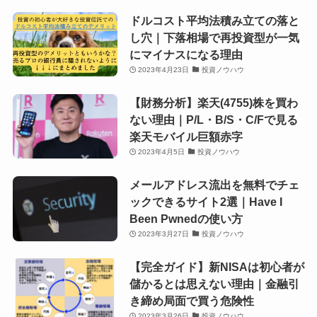
ドルコスト平均法積み立ての落と
し穴｜下落相場で再投資型が一気
にマイナスになる理由
2023年4月23日
投資ノウハウ
【財務分析】楽天(4755)株を買わ
ない理由｜P/L・B/S・C/Fで見る
楽天モバイル巨額赤字
2023年4月5日
投資ノウハウ
メールアドレス流出を無料でチェ
ックできるサイト2選｜Have I
Been Pwnedの使い方
2023年3月27日
投資ノウハウ
【完全ガイド】新NISAは初心者が
儲かるとは思えない理由｜金融引
き締め局面で買う危険性
2023年3月26日
投資ノウハウ