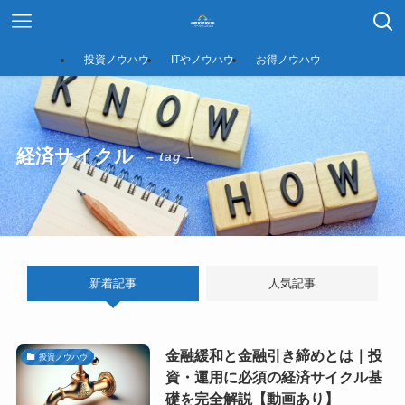
投資ノウハウ
ITやノウハウ
お得ノウハウ
経済サイクル
– tag –
新着記事
人気記事
金融緩和と金融引き締めとは｜投
投資ノウハウ
資・運用に必須の経済サイクル基
礎を完全解説【動画あり】