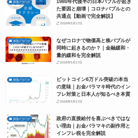
1980年代後半の日本バブルが起き
投資ノウハウ
た要因と崩壊｜コロナバブルとの
共通点【動画で完全解説】
2026年5月17日
なぜコロナで物価高と株バブルが
投資ノウハウ
同時に起きるのか？｜金融緩和・
量的緩和を完全解説
2026年5月17日
ビットコイン6万ドル突破の本当
投資ノウハウ
の意味｜お金バラマキ時代のイン
フレ対策と日本人が知るべき本質
2026年5月17日
政府の直接給付を喜ぶべきではな
投資ノウハウ
い理由｜お金バラマキの副作用と
インフレ税を完全解説