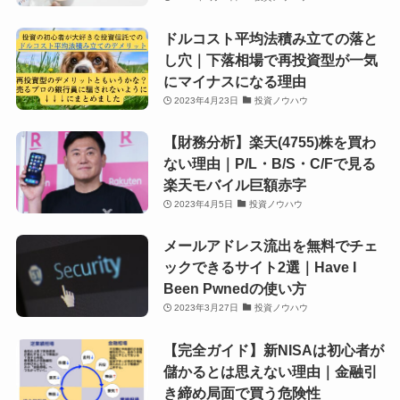
ドルコスト平均法積み立ての落と
し穴｜下落相場で再投資型が一気
にマイナスになる理由
2023年4月23日
投資ノウハウ
【財務分析】楽天(4755)株を買わ
ない理由｜P/L・B/S・C/Fで見る
楽天モバイル巨額赤字
2023年4月5日
投資ノウハウ
メールアドレス流出を無料でチェ
ックできるサイト2選｜Have I
Been Pwnedの使い方
2023年3月27日
投資ノウハウ
【完全ガイド】新NISAは初心者が
儲かるとは思えない理由｜金融引
き締め局面で買う危険性