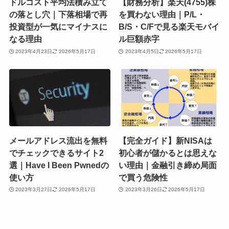
ドルコスト平均法積み立て
【財務分析】楽天(4755)株
の落とし穴｜下落相場で再
を買わない理由｜P/L・
投資型が一気にマイナスに
B/S・C/Fで見る楽天モバイ
なる理由
ル巨額赤字
2023年4月23日
2026年5月17日
2023年4月5日
2026年5月17日
メールアドレス流出を無料
【完全ガイド】新NISAは
でチェックできるサイト2
初心者が儲かるとは思えな
選｜Have I Been Pwnedの
い理由｜金融引き締め局面
使い方
で買う危険性
2023年3月27日
2026年5月17日
2023年3月26日
2026年5月17日