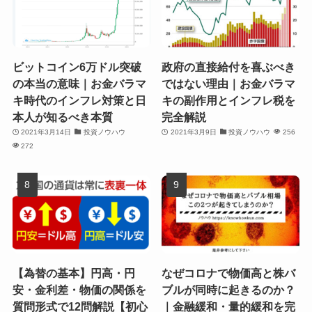
ビットコイン6万ドル突破
政府の直接給付を喜ぶべき
の本当の意味｜お金バラマ
ではない理由｜お金バラマ
キ時代のインフレ対策と日
キの副作用とインフレ税を
本人が知るべき本質
完全解説
2021年3月14日
投資ノウハウ
2021年3月9日
投資ノウハウ
256
272
【為替の基本】円高・円
なぜコロナで物価高と株バ
安・金利差・物価の関係を
ブルが同時に起きるのか？
質問形式で12問解説【初心
｜金融緩和・量的緩和を完