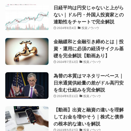
日経平均は円安じゃないと上がら
ない｜ドル円・外国人投資家との
連動性をチャートで完全解説
2024年8月4日
投資ノウハウ
金融緩和と金融引き締めとは｜投
資・運用に必須の経済サイクル基
礎を完全解説【動画あり】
2024年7月12日
投資ノウハウ
為替の本質はマネタリーベース｜
日米通貨供給量の差がドル高円安
を生む仕組みを完全解説
2024年6月11日
投資ノウハウ
【動画】出資と融資の違いを理解
してお金を増やそう｜株式と債券
の根本的な違いを解説
2023年5月27日
投資ノウハウ