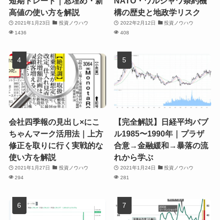
短期トレード｜窓埋め・新
NATO・ワルシャワ条約機
高値の使い方を解説
構の歴史と地政学リスク
2021年1月23日
投資ノウハウ
2022年2月12日
投資ノウハウ
1436
408
会社四季報の見出し×にこ
【完全解説】日経平均バブ
ちゃんマーク活用法｜上方
ル1985〜1990年｜プラザ
修正を取りに行く実戦的な
合意→金融緩和→暴落の流
使い方を解説
れから学ぶ
2021年1月27日
投資ノウハウ
2021年1月24日
投資ノウハウ
294
281