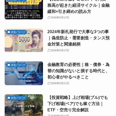
株高が起きた経済サイクル｜金融
緩和×引き締めの読み方
2026年5月17日
2024年新札発行で大事な3つの事
投資ノウハウ
｜偽造防止・需要創造・タンス預
金対策と関連銘柄
2026年5月17日
金融教育の必要性｜株・債券・為
投資ノウハウ
替の知識がないと損する時代と、
初心者がやるべきこと
2026年5月17日
【投資戦略】上げ相場(ブル)でも
投資ノウハウ
下げ相場(ベア)でも稼ぐ方法｜
ETF・空売り完全解説
2026年5月17日