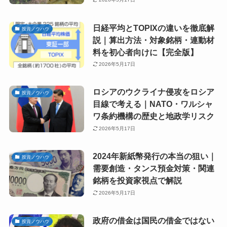
日経平均とTOPIXの違いを徹底解
投資ノウハウ
説｜算出方法・対象銘柄・連動材
料を初心者向けに【完全版】
2026年5月17日
ロシアのウクライナ侵攻をロシア
投資ノウハウ
目線で考える｜NATO・ワルシャ
ワ条約機構の歴史と地政学リスク
2026年5月17日
2024年新紙幣発行の本当の狙い｜
投資ノウハウ
需要創造・タンス預金対策・関連
銘柄を投資家視点で解説
2026年5月17日
政府の借金は国民の借金ではない
投資ノウハウ