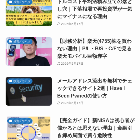
ドルコスト平均法積み立ての落と
投資ノウハウ
し穴｜下落相場で再投資型が一気
にマイナスになる理由
2026年5月17日
【財務分析】楽天(4755)株を買わ
投資ノウハウ
ない理由｜P/L・B/S・C/Fで見る
楽天モバイル巨額赤字
2026年5月17日
メールアドレス流出を無料でチェ
投資ノウハウ
ックできるサイト2選｜Have I
Been Pwnedの使い方
2026年5月17日
【完全ガイド】新NISAは初心者が
投資ノウハウ
儲かるとは思えない理由｜金融引
き締め局面で買う危険性