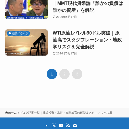
｜MMT現代貨幣論「誰かの負債は
誰かの資産」を解説
2026年5月17日
WTI原油1バレル90ドル突破｜原
投資ノウハウ
油高でスタグフレーション・地政
学リスクを完全解説
2026年5月17日
1
2
3
ホーム
ブログ記事一覧｜株式投資・為替・金融教育の解説まとめ – ノウハウ君