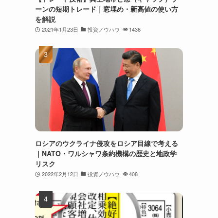
ーンの短期トレード｜窓埋め・新高値の使い方
を解説
2021年1月23日
投資ノウハウ
1436
ロシアのウクライナ侵攻をロシア目線で考える
｜NATO・ワルシャワ条約機構の歴史と地政学
リスク
2022年2月12日
投資ノウハウ
408