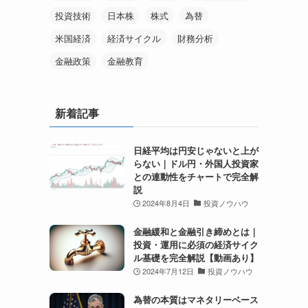
投資技術
日本株
株式
為替
米国経済
経済サイクル
財務分析
金融政策
金融教育
新着記事
日経平均は円安じゃないと上が
らない｜ドル円・外国人投資家
との連動性をチャートで完全解
説
2024年8月4日
投資ノウハウ
金融緩和と金融引き締めとは｜
投資・運用に必須の経済サイク
ル基礎を完全解説【動画あり】
2024年7月12日
投資ノウハウ
為替の本質はマネタリーベース