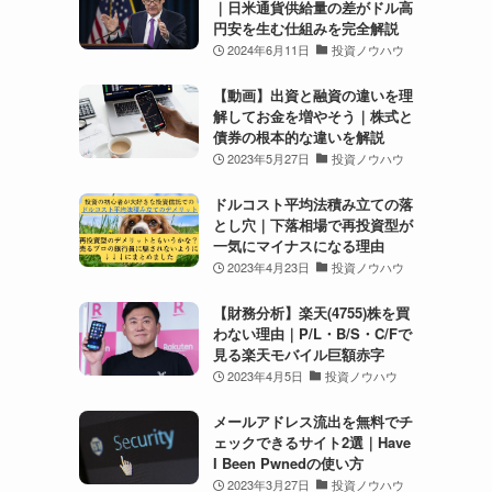
｜日米通貨供給量の差がドル高
円安を生む仕組みを完全解説
2024年6月11日
投資ノウハウ
【動画】出資と融資の違いを理
解してお金を増やそう｜株式と
債券の根本的な違いを解説
2023年5月27日
投資ノウハウ
ドルコスト平均法積み立ての落
とし穴｜下落相場で再投資型が
一気にマイナスになる理由
2023年4月23日
投資ノウハウ
【財務分析】楽天(4755)株を買
わない理由｜P/L・B/S・C/Fで
見る楽天モバイル巨額赤字
2023年4月5日
投資ノウハウ
メールアドレス流出を無料でチ
ェックできるサイト2選｜Have
I Been Pwnedの使い方
2023年3月27日
投資ノウハウ