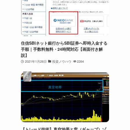
住信SBIネット銀行からSBI証券へ即時入金する
手順｜手数料無料・24時間対応【画面付き解
説】
2021年1月26日
投資ノウハウ
2264
【トレード技術】真空地帯と窓（ギャップ）ゾ