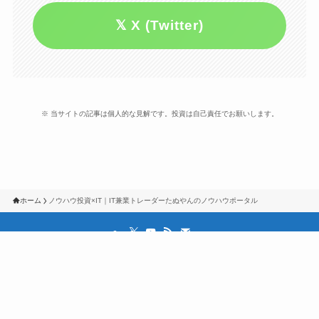
𝕏 X (Twitter)
※ 当サイトの記事は個人的な見解です。投資は自己責任でお願いします。
ホーム
ノウハウ投資×IT｜IT兼業トレーダーたぬやんのノウハウポータル
投資ノウハウ
IT/PCのノウハウ
お得ノウハウ
メニュー
投資ノウハウ
IT/PCのノウハウ
お得ノウハウ
YOUTUBEちゃんねる
ツイッター
レクチャー希望の方はこちら
©
Copyright © IT兼業トレーダーのノウハウ記録 All Rights Reserved.